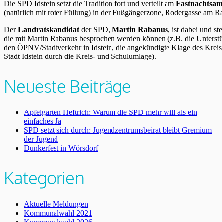
Die SPD Idstein setzt die Tradition fort und verteilt am
Fastnachtsam
(natürlich mit roter Füllung) in der Fußgängerzone, Rodergasse am R
Der
Landratskandidat
der SPD,
Martin Rabanus
, ist dabei und 
die mit Martin Rabanus besprochen werden können (z.B. die Unterstü
den ÖPNV/Stadtverkehr in Idstein, die angekündigte Klage des Kreises
Stadt Idstein durch die Kreis- und Schulumlage).
Neueste Beiträge
Apfelgarten Heftrich: Warum die SPD mehr will als ein
einfaches Ja
SPD setzt sich durch: Jugendzentrumsbeirat bleibt Gremium
der Jugend
Dunkerfest in Wörsdorf
Kategorien
Aktuelle Meldungen
Kommunalwahl 2021
Kommunalwahl 2026