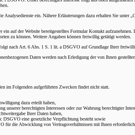
ehen.
e Analysedienste ein. Nähere Erläuterungen dazu erhalten Sie unter „
er ein auf der Website bereitgestelltes Formular Kontakt aufzunehmen. 
rten zu können. Weitere Angaben können freiwillig getätigt werden.
t nach Art. 6 Abs. 1 S. 1 lit. a DSGVO auf Grundlage Ihrer freiwillig
onenbezogenen Daten werden nach Erledigung der von Ihnen gestellten
den im Folgenden aufgeführten Zwecken findet nicht statt.
nwilligung dazu erteilt haben,
g unserer berechtigten Interessen oder zur Wahrung berechtigter Intere
chtweitergabe Ihrer Daten haben,
it. c DSGVO eine gesetzliche Verpflichtung besteht sowie
VO für die Abwicklung von Vertragsverhältnissen mit Ihnen erforderlich 