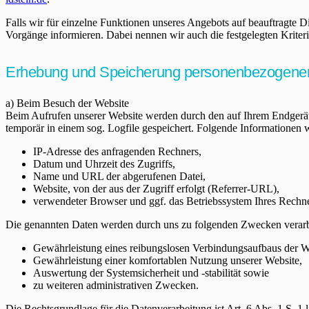
Falls wir für einzelne Funktionen unseres Angebots auf beauftragte D
Vorgänge informieren. Dabei nennen wir auch die festgelegten Kriter
Erhebung und Speicherung personenbezogener
a) Beim Besuch der Website
Beim Aufrufen unserer Website werden durch den auf Ihrem Endgerä
temporär in einem sog. Logfile gespeichert. Folgende Informationen w
IP-Adresse des anfragenden Rechners,
Datum und Uhrzeit des Zugriffs,
Name und URL der abgerufenen Datei,
Website, von der aus der Zugriff erfolgt (Referrer-URL),
verwendeter Browser und ggf. das Betriebssystem Ihres Rechn
Die genannten Daten werden durch uns zu folgenden Zwecken verarb
Gewährleistung eines reibungslosen Verbindungsaufbaus der W
Gewährleistung einer komfortablen Nutzung unserer Website,
Auswertung der Systemsicherheit und -stabilität sowie
zu weiteren administrativen Zwecken.
Die Rechtsgrundlage für die Datenverarbeitung ist Art. 6 Abs. 1 S. 1