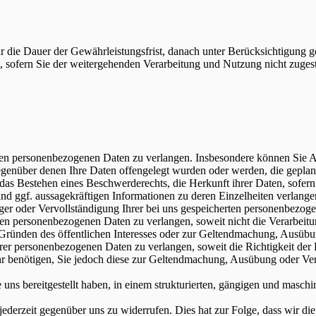
die Dauer der Gewährleistungsfrist, danach unter Berücksichtigung ges
t, sofern Sie der weitergehenden Verarbeitung und Nutzung nicht zuge
n personenbezogenen Daten zu verlangen. Insbesondere können Sie Au
nüber denen Ihre Daten offengelegt wurden oder werden, die geplante
as Bestehen eines Beschwerderechts, die Herkunft ihrer Daten, sofern 
und ggf. aussagekräftigen Informationen zu deren Einzelheiten verlange
er oder Vervollständigung Ihrer bei uns gespeicherten personenbezog
n personenbezogenen Daten zu verlangen, soweit nicht die Verarbeit
us Gründen des öffentlichen Interesses oder zur Geltendmachung, Ausübu
 personenbezogenen Daten zu verlangen, soweit die Richtigkeit der Da
hr benötigen, Sie jedoch diese zur Geltendmachung, Ausübung oder Ve
s bereitgestellt haben, in einem strukturierten, gängigen und maschin
derzeit gegenüber uns zu widerrufen. Dies hat zur Folge, dass wir die 