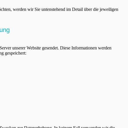
öchten, werden wir Sie untenstehend im Detail über die jeweiligen
dung
erver unserer Website gesendet. Diese Informationen werden
ng gespeichert:
ten Zwecken zur Datenerhebung. In keinem Fall verwenden wir die