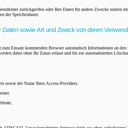
ienstleister zurückgreifen oder Ihre Daten für andere Zwecke nutzen m
ien der Speicherdauer.
 Daten sowie Art und Zweck von deren Verwen
t zum Einsatz kommenden Browser automatisch Informationen an den S
erden dabei ohne Ihr Zutun erfasst und bis zur automatisierten Löschu
ers sowie der Name Ihres Access-Providers.
eitet:
ebsite,
 lit. f DSGVO. Unser berechtigtes Interesse folgt aus oben aufgeliste